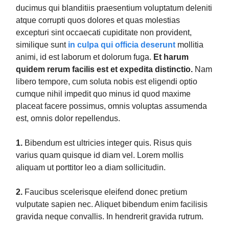
ducimus qui blanditiis praesentium voluptatum deleniti
atque corrupti quos dolores et quas molestias
excepturi sint occaecati cupiditate non provident,
similique sunt
in culpa qui officia deserunt
mollitia
animi, id est laborum et dolorum fuga.
Et harum
quidem rerum facilis est et expedita distinctio.
Nam
libero tempore, cum soluta nobis est eligendi optio
cumque nihil impedit quo minus id quod maxime
placeat facere possimus, omnis voluptas assumenda
est, omnis dolor repellendus.
1.
Bibendum est ultricies integer quis. Risus quis
varius quam quisque id diam vel. Lorem mollis
aliquam ut porttitor leo a diam sollicitudin.
2.
Faucibus scelerisque eleifend donec pretium
vulputate sapien nec. Aliquet bibendum enim facilisis
gravida neque convallis. In hendrerit gravida rutrum.